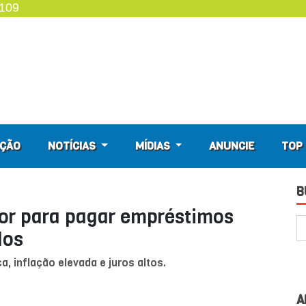
4109
ÇÃO
NOTÍCIAS
MÍDIAS
ANUNCIE
TOP 
B
or para pagar empréstimos
dos
, inflação elevada e juros altos.
A