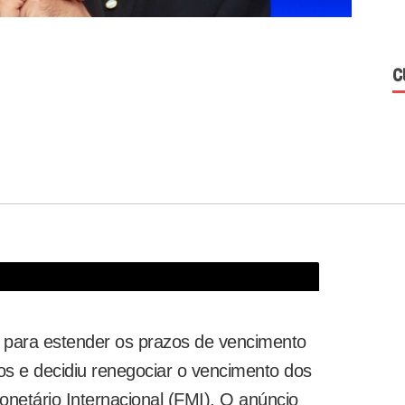
C
to de dívidas
so para estender os prazos de vencimento
os e decidiu renegociar o vencimento dos
etário Internacional (FMI). O anúncio