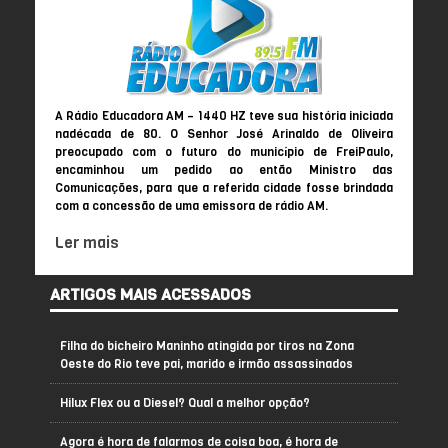
A Rádio Educadora AM – 1440 HZ teve sua história iniciada
nadécada de 80. O Senhor José Arinaldo de Oliveira
preocupado com o futuro do município de FreiPaulo,
encaminhou um pedido ao então Ministro das
Comunicações, para que a referida cidade fosse brindada
com a concessão de uma emissora de rádio AM.
Ler mais
ARTIGOS MAIS ACESSADOS
Filha do bicheiro Maninho atingida por tiros na Zona
Oeste do Rio teve pai, marido e irmão assassinados
Hilux Flex ou a Diesel? Qual a melhor opção?
Agora é hora de falarmos de coisa boa, é hora de