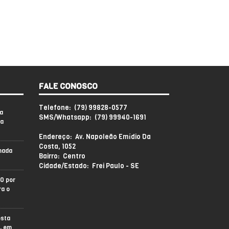
FALE CONOSCO
Telefone: (79) 99828-0577
a
SMS/Whatsapp: (79) 99940-1691
sa
Endereço: Av. Napoleão Emídio Da
Costa, 1052
mada
Bairro: Centro
Cidade/Estado: Frei Paulo - SE
0 por
ra o
esta
l, em