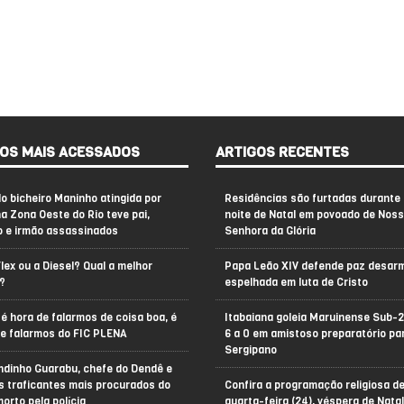
OS MAIS ACESSADOS
ARTIGOS RECENTES
do bicheiro Maninho atingida por
Residências são furtadas durante 
na Zona Oeste do Rio teve pai,
noite de Natal em povoado de Nos
o e irmão assassinados
Senhora da Glória
Flex ou a Diesel? Qual a melhor
Papa Leão XIV defende paz desar
?
espelhada em luta de Cristo
é hora de falarmos de coisa boa, é
Itabaiana goleia Maruinense Sub-2
de falarmos do FIC PLENA
6 a 0 em amistoso preparatório pa
Sergipano
ndinho Guarabu, chefe do Dendê e
s traficantes mais procurados do
Confira a programação religiosa d
morto pela polícia
quarta-feira (24), véspera de Nata