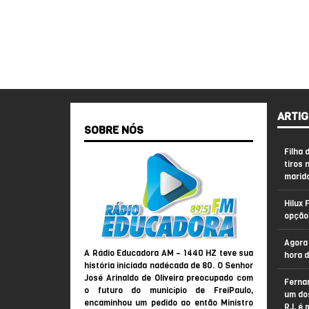
ARTIG
SOBRE NÓS
Filha 
tiros 
marid
Hilux 
opção
Agora 
A Rádio Educadora AM – 1440 HZ teve sua
hora 
história iniciada nadécada de 80. O Senhor
José Arinaldo de Oliveira preocupado com
Ferna
o futuro do município de FreiPaulo,
um do
encaminhou um pedido ao então Ministro
RJ, é 