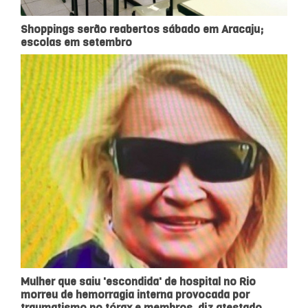
Shoppings serão reabertos sábado em Aracaju;
escolas em setembro
Mulher que saiu 'escondida' de hospital no Rio
morreu de hemorragia interna provocada por
traumatismo no tórax e membros, diz atestado