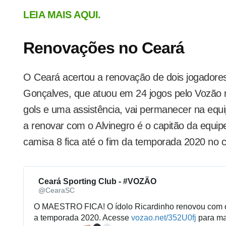
LEIA MAIS AQUI.
Renovações no Ceará
O Ceará acertou a renovação de dois jogadore
Gonçalves, que atuou em 24 jogos pelo Vozão
gols e uma assistência, vai permanecer na equi
a renovar com o Alvinegro é o capitão da equip
camisa 8 fica até o fim da temporada 2020 no c
Ceará Sporting Club - #VOZÃO
?
@CearaSC
O MAESTRO FICA! O ídolo Ricardinho renovou com o
a temporada 2020. Acesse 
h
vozao.net/352U0fj
 para ma