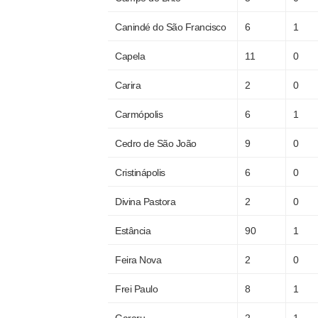
Canindé do São Francisco
6
1
Capela
11
0
Carira
2
0
Carmópolis
6
1
Cedro de São João
9
0
Cristinápolis
6
0
Divina Pastora
2
0
Estância
90
1
Feira Nova
2
0
Frei Paulo
8
1
Gararu
2
1