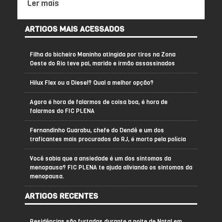
Ler mais
ARTIGOS MAIS ACESSADOS
Filha do bicheiro Maninho atingida por tiros na Zona
Oeste do Rio teve pai, marido e irmão assassinados
Hilux Flex ou a Diesel? Qual a melhor opção?
Agora é hora de falarmos de coisa boa, é hora de
falarmos do FIC PLENA
Fernandinho Guarabu, chefe do Dendê e um dos
traficantes mais procurados do RJ, é morto pela polícia
Você sabia que a ansiedade é um dos sintomas da
menopausa? FIC PLENA te ajuda aliviando os sintomas da
menopausa.
ARTIGOS RECENTES
Residências são furtadas durante a noite de Natal em