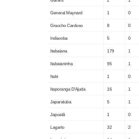
General Maynard
1
0
Graccho Cardoso
8
0
Indiaroba
5
0
Itabaiana
179
1
Itabaianinha
95
1
Itabi
1
0
Itaporanga D'Ajuda
16
1
Japaratuba
5
1
Japoatã
1
0
Lagarto
32
2