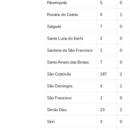
Ribeirópolis
5
0
Rosário do Catete
6
1
Salgado
7
0
Santa Luzia do Itanhi
2
0
Santana do São Francisco
1
0
Santo Amaro das Brotas
7
0
São Cristóvão
187
2
São Domingos
4
1
São Francisco
1
0
Simão Dias
23
2
Siriri
3
0