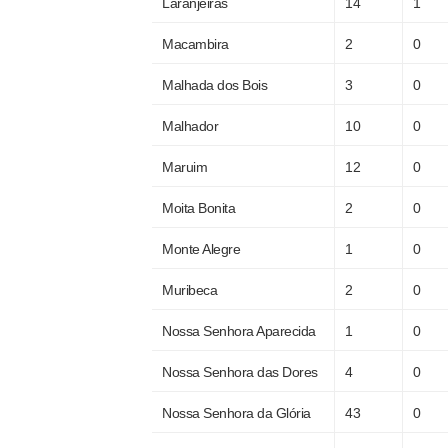
Laranjeiras
14
1
Macambira
2
0
Malhada dos Bois
3
0
Malhador
10
0
Maruim
12
0
Moita Bonita
2
0
Monte Alegre
1
0
Muribeca
2
0
Nossa Senhora Aparecida
1
0
Nossa Senhora das Dores
4
0
Nossa Senhora da Glória
43
0