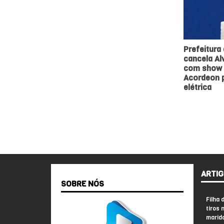
Prefeitura
cancela Alv
com show 
Acordeon p
elétrica
ARTIG
SOBRE NÓS
Filha 
tiros 
marid