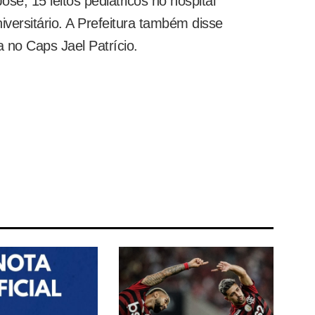
osé, 15 leitos pediátricos no hospital
iversitário. A Prefeitura também disse
a no Caps Jael Patrício.