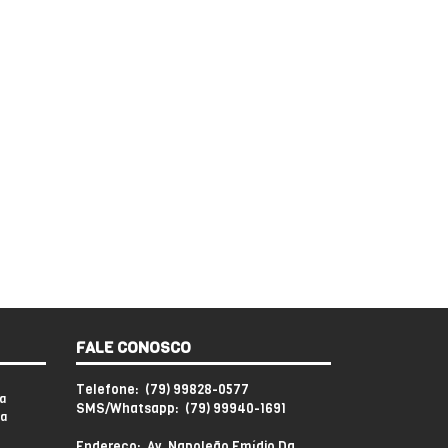
FALE CONOSCO
Telefone: (79) 99828-0577
a
SMS/Whatsapp: (79) 99940-1691
sa
Endereço: Av. Napoleão Emídio Da