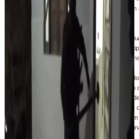
procurados nos mesmos estados, eles tiveram a
decretadas.
A investigação é conduzida pela Divisão Estadu
(DEIC) de Palmas, mas acabou tendo a partici
estado. O inquérito aponta que grupo é respons
Ainda no ano passado a quadrilha teria atacado 
de Marabá (PA) e desta vez conseguiu levar o d
mais dois assaltos no território paraense, um d
cidades de Ipixuna do Pará e Paragominas. O cr
em 30 de janeiro quando os criminosos fizeram
durante um assalto a banco também em Ipixun