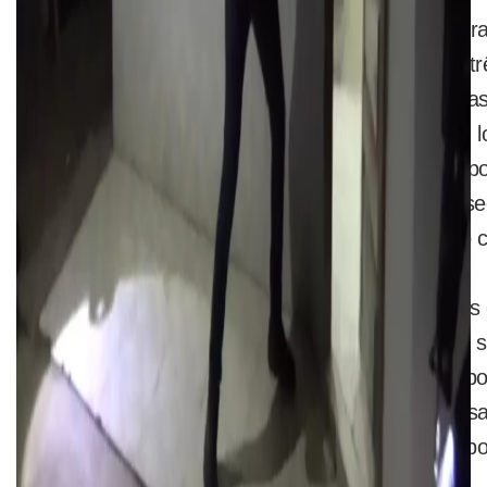
A ação desta quinta é a segunda fase da Oper
começou em abril deste ano com a prisão de tr
etapa foram apreendidas as evidências que ba
um sítio na zona rural de Xinguara (PA) foram 
metralhadora e detonadores de dinamite. Os po
tentativa de assalto no Tocantins o grupo conse
mais duas unidades da artilharia antiaérea, ao 
As armas seriam transportadas em caminhões 
localizada em Cabrobró (PE). A empresa, que se
para encobrir as atividades criminosas. O grup
R$ 1 milhão desde a tentativa frustrada de assa
dos quatro estados envolvidos estão em campo