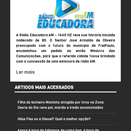
A Rádio Educadora AM – 1440 HZ teve sua história iniciada
nadécada de 80. O Senhor José Arinaldo de Oliveira
preocupado com o futuro do município de FreiPaulo,
encaminhou um pedido ao então Ministro das
Comunicações, para que a referida cidade fosse brindada
com a concessão de uma emissora de rádio AM.
Ler mais
ARTIGOS MAIS ACESSADOS
Filha do bicheiro Maninho atingida por tiros na Zona
Oeste do Rio teve pai, marido e irmão assassinados
Hilux Flex ou a Diesel? Qual a melhor opção?
Agora é hora de falarmos de coisa boa, é hora de