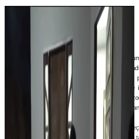
Polícia Civil faz operação em três estados — Foto: Dennis
Tavares/SSP
A Polícia Civil realiza nesta quinta-feira (9) 
prender oito suspeitos de integrar uma quad
ponto 50, capazes de derrubar aviões ou p
durante assaltos a carros-fortes. O grupo é i
roubo que terminou em um tiroteio e aterrori
na zona rural de Araguacema, em agosto do a
As equipes realizam buscas em quatro endereç
Pernambuco, Pará e Maranhão. Os suspeitos 