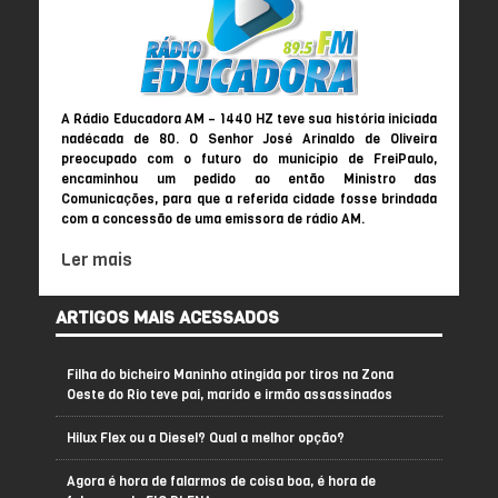
A Rádio Educadora AM – 1440 HZ teve sua história iniciada
nadécada de 80. O Senhor José Arinaldo de Oliveira
preocupado com o futuro do município de FreiPaulo,
encaminhou um pedido ao então Ministro das
Comunicações, para que a referida cidade fosse brindada
com a concessão de uma emissora de rádio AM.
Ler mais
ARTIGOS MAIS ACESSADOS
Filha do bicheiro Maninho atingida por tiros na Zona
Oeste do Rio teve pai, marido e irmão assassinados
Hilux Flex ou a Diesel? Qual a melhor opção?
Agora é hora de falarmos de coisa boa, é hora de