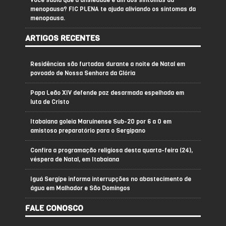
Você sabia que a ansiedade é um dos sintomas da
menopausa? FIC PLENA te ajuda aliviando os sintomas da
menopausa.
ARTIGOS RECENTES
Residências são furtadas durante a noite de Natal em
povoado de Nossa Senhora da Glória
Papa Leão XIV defende paz desarmada espelhada em
luta de Cristo
Itabaiana goleia Maruinense Sub-20 por 6 a 0 em
amistoso preparatório para o Sergipano
Confira a programação religiosa desta quarta-feira (24),
véspera de Natal, em Itabaiana
Iguá Sergipe informa interrupções no abastecimento de
água em Malhador e São Domingos
FALE CONOSCO