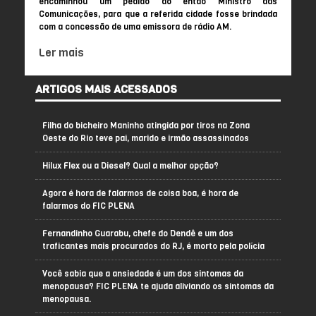
encaminhou um pedido ao então Ministro das
Comunicações, para que a referida cidade fosse brindada
com a concessão de uma emissora de rádio AM.
Ler mais
ARTIGOS MAIS ACESSADOS
Filha do bicheiro Maninho atingida por tiros na Zona
Oeste do Rio teve pai, marido e irmão assassinados
Hilux Flex ou a Diesel? Qual a melhor opção?
Agora é hora de falarmos de coisa boa, é hora de
falarmos do FIC PLENA
Fernandinho Guarabu, chefe do Dendê e um dos
traficantes mais procurados do RJ, é morto pela polícia
Você sabia que a ansiedade é um dos sintomas da
menopausa? FIC PLENA te ajuda aliviando os sintomas da
menopausa.