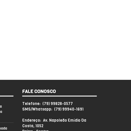
FALE CONOSCO
Telefone: (79) 99828-0577
a
SMS/Whatsapp: (79) 99940-1691
sa
Endereço: Av. Napoleão Emídio Da
Costa, 1052
mada