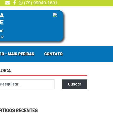
(79) 99940-1691
A
RE
00
 JR
10 - MAIS PEDIDAS
CONTATO
USCA
Buscar
RTIGOS RECENTES