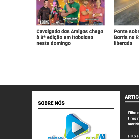
Cavalgada das Amigas chega
Ponte sobr
à 6ª edição em Itabaiana
Barris na 
neste domingo
liberada
ARTIG
SOBRE NÓS
Filha 
tiros 
marid
Hilux 