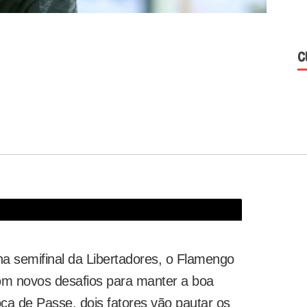
C
o favorito e tem a obrigação de ganhar"
na semifinal da Libertadores, o Flamengo
com novos desafios para manter a boa
ca de Passe, dois fatores vão pautar os