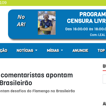
4109
PROGRAM
CENSURA LIV
Das 16:00:00 às 18:00:
Com: LEAL
ÇÃO
NOTÍCIAS
MÍDIAS
ANUNCIE
TOP 
B
: comentaristas apontam
Brasileirão
ontam desafios do Flamengo no Brasileirão
A