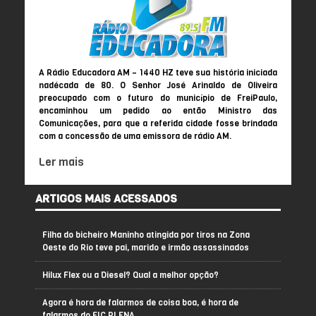
A Rádio Educadora AM – 1440 HZ teve sua história iniciada
nadécada de 80. O Senhor José Arinaldo de Oliveira
preocupado com o futuro do município de FreiPaulo,
encaminhou um pedido ao então Ministro das
Comunicações, para que a referida cidade fosse brindada
com a concessão de uma emissora de rádio AM.
Ler mais
ARTIGOS MAIS ACESSADOS
Filha do bicheiro Maninho atingida por tiros na Zona
Oeste do Rio teve pai, marido e irmão assassinados
Hilux Flex ou a Diesel? Qual a melhor opção?
Agora é hora de falarmos de coisa boa, é hora de
falarmos do FIC PLENA