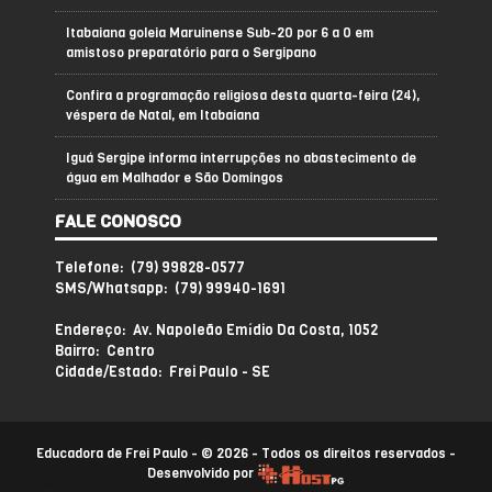
Itabaiana goleia Maruinense Sub-20 por 6 a 0 em
amistoso preparatório para o Sergipano
Confira a programação religiosa desta quarta-feira (24),
véspera de Natal, em Itabaiana
Iguá Sergipe informa interrupções no abastecimento de
água em Malhador e São Domingos
FALE CONOSCO
Telefone: (79) 99828-0577
SMS/Whatsapp: (79) 99940-1691
Endereço: Av. Napoleão Emídio Da Costa, 1052
Bairro: Centro
Cidade/Estado: Frei Paulo - SE
Educadora de Frei Paulo - © 2026 - Todos os direitos reservados -
Desenvolvido por